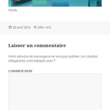
Vendu
Publié
26 avril 2016
Taille
640 × 415
le
réelle
Laisser un commentaire
Votre adresse de messagerie ne sera pas publiée.
Les champs
obligatoires sont indiqués avec
*
COMMENTAIRE