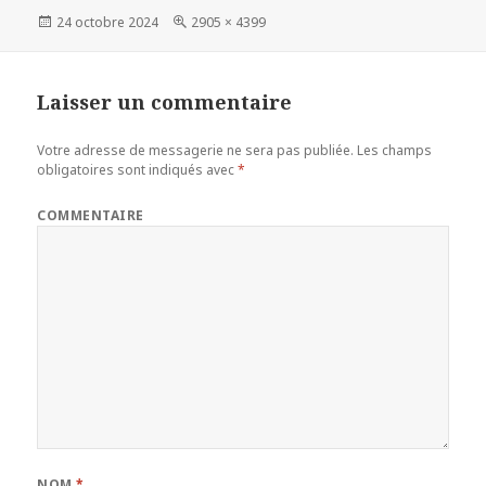
Publié
24 octobre 2024
Taille
2905 × 4399
le
réelle
Laisser un commentaire
Votre adresse de messagerie ne sera pas publiée.
Les champs
obligatoires sont indiqués avec
*
COMMENTAIRE
NOM
*